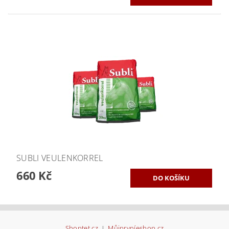
SUBLI VEULENKORREL
660 Kč
Shoptet.cz
|
Můjprvníeshop.cz