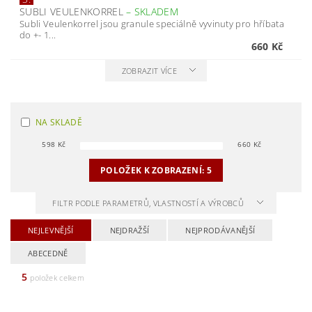
SUBLI VEULENKORREL
–
SKLADEM
Subli Veulenkorrel jsou granule speciálně vyvinuty pro hříbata
do +- 1...
660 Kč
ZOBRAZIT VÍCE
NA SKLADĚ
598
Kč
660
Kč
POLOŽEK K ZOBRAZENÍ:
5
FILTR PODLE PARAMETRŮ, VLASTNOSTÍ A VÝROBCŮ
NEJLEVNĚJŠÍ
NEJDRAŽŠÍ
NEJPRODÁVANĚJŠÍ
ABECEDNĚ
5
položek celkem