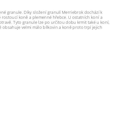
avené granule. Díky složení granulí Merriebrok dochází k
é rostoucí koně a plemenné hřebce. U ostatních koní a
ravě. Tyto granule lze po určitou dobu krmit také u koní,
ě obsahuje velmi málo bílkovin a koně proto trpí jejich