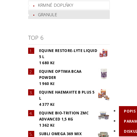
KRMNÉ DOPLŇKY
GRANULE
TOP 6
EQUINE RESTORE-LYTE LIQUID
5 L
1 680 Kč
EQUINE OPTIMA BCAA
POWDER
1 960 Kč
EQUINE HAEMAVITE B PLUS 5
L
4 377 Kč
POPIS
EQUINE BIO-TRITION ZMC
ADVANCED 1,5 KG
PARAM
1 362 Kč
DISKU
SUBLI OMEGA 369 MIX