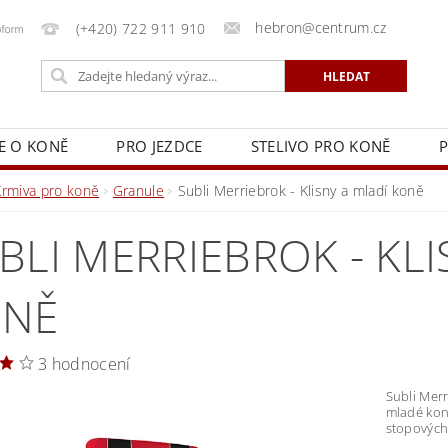
hebron@centrum.cz
(+420) 722 911 910
E O KONĚ
PRO JEZDCE
STELIVO PRO KONĚ
P
KY
NAPIŠTE NÁM
KONTAKTY
REKLAMAČNÍ Ř
Krmiva pro koně
Granule
Subli Merriebrok - Klisny a mladí koně
BLI MERRIEBROK - KLI
ONĚ
3 hodnocení
Subli Merr
mladé kon
stopových