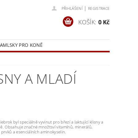
|
PŘIHLÁŠENÍ
REGISTRACE
KOŠÍK:
0 Kč
AMLSKY PRO KONĚ
ÁD
DOPRAVA
SNY A MLADÍ
iebrok byl speciálně vyvinut pro březí a laktující klisny a
ě. Obsahuje značné množtsví vitamínů, minerálů,
 prvků a esenciálních aminokyselin.