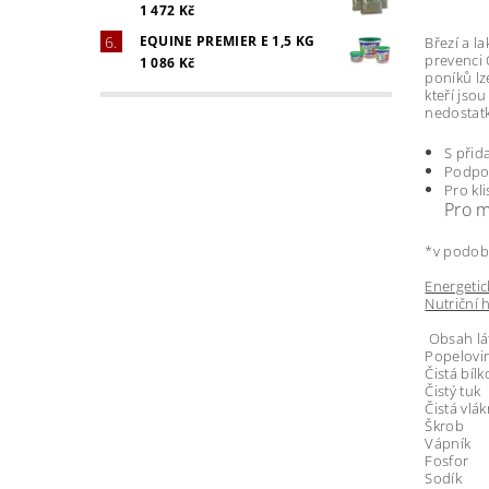
1 472 Kč
EQUINE PREMIER E 1,5 KG
Březí a l
prevenci 
1 086 Kč
poníků lz
kteří jso
nedostatk
S přid
Podpor
Pro kli
Pro m
*v podobě
Energet
Nutriční
Obsah lát
Popelo
Čistá bíl
Čistý 
Čistá vl
Škrob
Vápní
Fosfo
Sodík