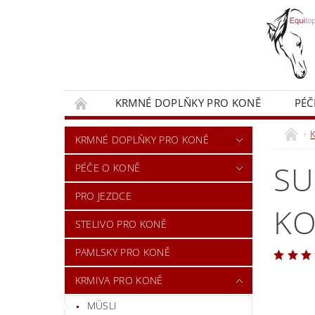
KRMNÉ DOPLŇKY PRO KONĚ
PÉČ
KRMIVA PRO KONĚ
OBCHODNÍ PODMÍN
KRMNÉ DOPLŇKY PRO KONĚ
SU
PÉČE O KONĚ
PRO JEZDCE
K
STELIVO PRO KONĚ
PAMLSKY PRO KONĚ
KRMIVA PRO KONĚ
MÜSLI