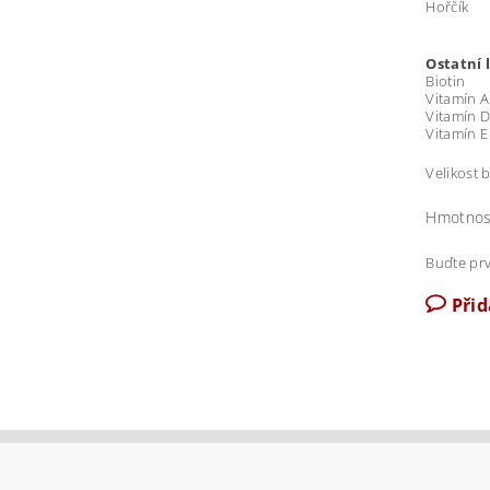
Hořčí
Ostatní 
Biotin
Vitamín 
Vitamín 
Vitamín 
Velikost b
Hmotnos
Buďte prv
Při