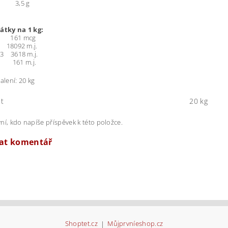
k 3,5 g
látky na 1 kg:
 161 mcg
A 18092 m.j.
D3 3618 m.j.
E 161 m.j.
alení: 20 kg
t
20 kg
ní, kdo napíše příspěvek k této položce.
dat komentář
Shoptet.cz
|
Můjprvníeshop.cz