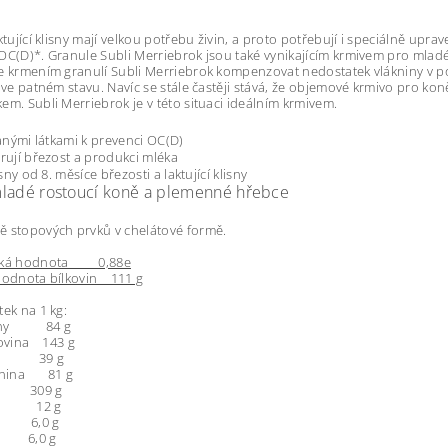
aktující klisny mají velkou potřebu živin, a proto potřebují i speciálně upr
OC(D)*. Granule Subli Merriebrok jsou také vynikajícím krmivem pro mlad
e krmením granulí Subli Merriebrok kompenzovat nedostatek vlákniny v pot
u ve patném stavu. Navíc se stále častěji stává, že objemové krmivo pro kon
em. Subli Merriebrok je v této situaci ideálním krmivem.
anými látkami k prevenci OC(D)
ují březost a produkci mléka
sny od 8. měsíce březosti a laktující klisny
ladé rostoucí koně a plemenné hřebce
 stopových prvků v chelátové formě.
ická hodnota 0,88e
 hodnota bílkovin 111 g
ek na 1 kg:
viny 84 g
kovina 143 g
tuk 39 g
áknina 81 g
 309 g
k 12 g
r 6,0 g
 6,0 g