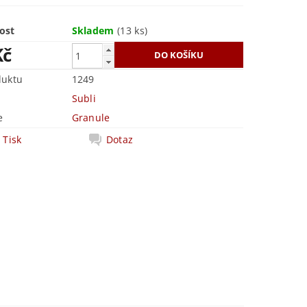
ost
Skladem
(13 ks)
Kč
duktu
1249
Subli
e
Granule
Tisk
Dotaz