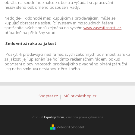
obrátit na soudního znalce z oboru a vyžádat si zpracování
nezávislého odborného posouzení vady.
Nedojde-li k dohodě mezi kupujícím a prodávajícím, může se
kupující obracet na existující systémy mimosoudních řešení
spotřebitelských sporů zejména na systém
www.vasestiznosti.cz
,
případně na příslušný soud.
Smluvní záruka za jakost
Poskytl-li prodávající nad rámec svých zákonných povinností záruku
za jakost, její uplatnění se řídí tímto reklamačním řádem, pokud
potvrzení o povinnostech prodávajícího z vadného plnění (záruční
list) nebo smlouva nestanoví něco jiného.
Shoptet.cz
|
Můjprvníeshop.cz
2026 ©
Equitopform
, všechna práva vyhrazena
Vytvořil Shoptet