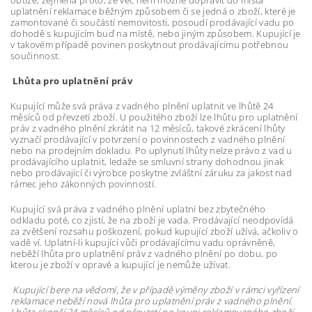
obtíže, zejména proto, že věc není možné dopravit do místa
uplatnění reklamace běžným způsobem či se jedná o zboží, které je
zamontované či součástí nemovitosti, posoudí prodávající vadu po
dohodě s kupujícím buď na místě, nebo jiným způsobem. Kupující je
v takovém případě povinen poskytnout prodávajícímu potřebnou
součinnost.
Lhůta pro uplatnění práv
Kupující může svá práva z vadného plnění uplatnit ve lhůtě 24
měsíců od převzetí zboží. U použitého zboží lze lhůtu pro uplatnění
práv z vadného plnění zkrátit na 12 měsíců, takové zkrácení lhůty
vyznačí prodávající v potvrzení o povinnostech z vadného plnění
nebo na prodejním dokladu. Po uplynutí lhůty nelze právo z vad u
prodávajícího uplatnit, ledaže se smluvní strany dohodnou jinak
nebo prodávající či výrobce poskytne zvláštní záruku za jakost nad
rámec jeho zákonných povinností.
Kupující svá práva z vadného plnění uplatní bez zbytečného
odkladu poté, co zjistí, že na zboží je vada. Prodávající neodpovídá
za zvětšení rozsahu poškození, pokud kupující zboží užívá, ačkoliv o
vadě ví. Uplatní-li kupující vůči prodávajícímu vadu oprávněně,
neběží lhůta pro uplatnění práv z vadného plnění po dobu, po
kterou je zboží v opravě a kupující je nemůže užívat.
Kupující bere na vědomí, že v případě výměny zboží v rámci vyřízení
reklamace neběží nová lhůta pro uplatnění práv z vadného plnění.