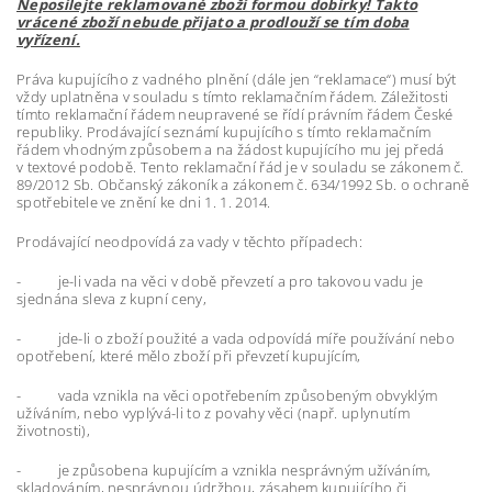
Neposílejte reklamované zboží formou dobírky! Takto
vrácené zboží nebude přijato a prodlouží se tím doba
vyřízení.
Práva kupujícího z vadného plnění (dále jen “reklamace“) musí být
vždy uplatněna v souladu s tímto reklamačním řádem. Záležitosti
tímto reklamační řádem neupravené se řídí právním řádem České
republiky. Prodávající seznámí kupujícího s tímto reklamačním
řádem vhodným způsobem a na žádost kupujícího mu jej předá
v textové podobě. Tento reklamační řád je v souladu se zákonem č.
89/2012 Sb. Občanský zákoník a zákonem č. 634/1992 Sb. o ochraně
spotřebitele ve znění ke dni 1. 1. 2014.
Prodávající neodpovídá za vady v těchto případech:
- je-li vada na věci v době převzetí a pro takovou vadu je
sjednána sleva z kupní ceny,
- jde-li o zboží použité a vada odpovídá míře používání nebo
opotřebení, které mělo zboží při převzetí kupujícím,
- vada vznikla na věci opotřebením způsobeným obvyklým
užíváním, nebo vyplývá-li to z povahy věci (např. uplynutím
životnosti),
- je způsobena kupujícím a vznikla nesprávným užíváním,
skladováním, nesprávnou údržbou, zásahem kupujícího či