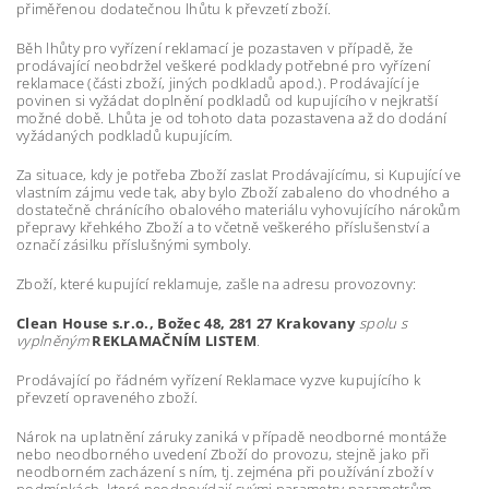
přiměřenou dodatečnou lhůtu k převzetí zboží.
Běh lhůty pro vyřízení reklamací je pozastaven v případě, že
prodávající neobdržel veškeré podklady potřebné pro vyřízení
reklamace (části zboží, jiných podkladů apod.). Prodávající je
povinen si vyžádat doplnění podkladů od kupujícího v nejkratší
možné době. Lhůta je od tohoto data pozastavena až do dodání
vyžádaných podkladů kupujícím.
Za situace, kdy je potřeba Zboží zaslat Prodávajícímu, si Kupující ve
vlastním zájmu vede tak, aby bylo Zboží zabaleno do vhodného a
dostatečně chránícího obalového materiálu vyhovujícího nárokům
přepravy křehkého Zboží a to včetně veškerého příslušenství a
označí zásilku příslušnými symboly.
Zboží, které kupující reklamuje, zašle na adresu provozovny:
Clean House s.r.o.,
Božec 48, 281 27 Krakovany
spolu s
vyplněným
REKLAMAČNÍM LISTEM
.
Prodávající po řádném vyřízení Reklamace vyzve kupujícího k
převzetí opraveného zboží.
Nárok na uplatnění záruky zaniká v případě neodborné montáže
nebo neodborného uvedení Zboží do provozu, stejně jako při
neodborném zacházení s ním, tj. zejména při používání zboží v