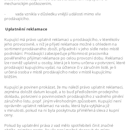
mechanickým poškozením,
- vada vznikla v důsledku vnější události mimo vliv
prodávajícího.
Uplatnění reklamace
Kupující má právo uplatnit reklamaci u prodávajícího, v kterékoliv
jeho provozovně, v níž je přijetí reklamace možné s ohledem na
sortiment prodávaného zboží, případně i v jeho sídle nebo místě
podnikání. Prodávající zabezpečuje přítomnost pracovníka
pověřeného přijímat reklamace po celou provozní dobu. Reklamaci
lze rovněž uplatnit u osoby, která je k tomu určena v potvrzení, které
prodávající kupujícímu vydal, na účtence či v záručním listě, je-li
určená osoba v místě prodávajícího nebo v místě kupujícímu
bližším.
Kupující je povinen prokázat, že mu náleží právo uplatnit reklamaci,
zejména doložit datum koupě, a to buď předložením prodejního
dokladu, potvrzení o povinnostech prodávajícího z vadného plnění
záručního listu, popř. jiným věrohodným způsobem. Kupující není
oprávněn uplatnit reklamaci na vadu, která byla vytýkána již
v minulosti, pokud na ni byla poskytnuta přiměřená sleva z kupní
ceny.
Pokud by uplatnění práva z vad mělo spotřebiteli činit značné