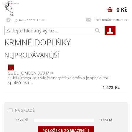
0 Kč
hebron@centrum.cz
(+420) 722 911 910
KRMNÉ DOPLŇKY
NEJPRODÁVANĚJŠÍ
1.
SUBLI OMEGA 369 MIX
Subli Omega 369 Mix je energetická směs a je specialitou
společnosti...
1 472 Kč
NA SKLADĚ
1472
Kč
1473
Kč
POLOŽEK K ZOBRAZENÍ:
1