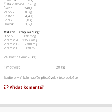
Čistý tuk 38 g
Čistá vláknina 120 g
Škrob 248 g
Vápník 8,0 g
Fosfor 4,4 g
Sodík 5,8 g
Hořčík 3,5 g
Ostatní látky na 1 kg:
Biotin 120 mcg
Vitamín A 13500 m.j.
Vitamín D3 2700 m.j.
Vitamín E 120 m.j.
Velikost balení: 20 kg
Hmotnost
20 kg
Buďte první, kdo napíše příspěvek k této položce.
Přidat komentář