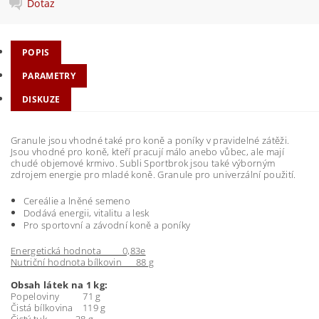
Dotaz
POPIS
PARAMETRY
DISKUZE
Granule jsou vhodné také pro koně a poníky v pravidelné zátěži.
Jsou vhodné pro koně, kteří pracují málo anebo vůbec, ale mají
chudé objemové krmivo. Subli Sportbrok jsou také výborným
zdrojem energie pro mladé koně. Granule pro univerzální použití.
Cereálie a lněné semeno
Dodává energii, vitalitu a lesk
Pro sportovní a závodní koně a poníky
Energetická hodnota 0,83e
Nutriční hodnota bílkovin 88 g
Obsah látek na 1 kg:
Popeloviny 71 g
Čistá bílkovina 119 g