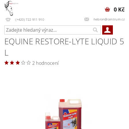
0 Kč
hebron@centrum.cz
(+420) 722 911 910
EQUINE RESTORE-LYTE LIQUID 5
L
2 hodnocení