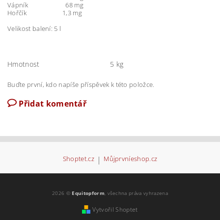
Vápník 68 mg
Hořčík 1,3 mg
Velikost balení: 5 l
Hmotnost
5 kg
Buďte první, kdo napíše příspěvek k této položce.
Přidat komentář
Shoptet.cz
|
Můjprvníeshop.cz
2026 ©
Equitopform
, všechna práva vyhrazena
Vytvořil Shoptet