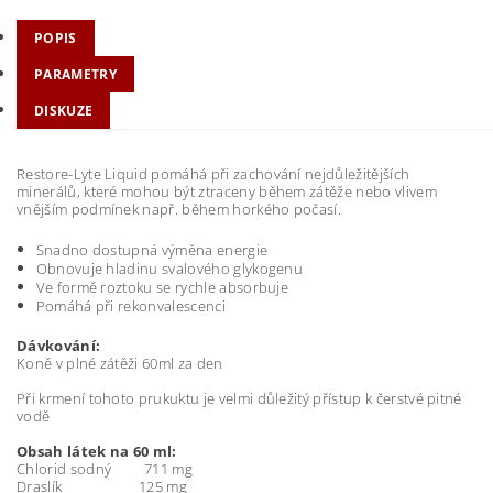
POPIS
PARAMETRY
DISKUZE
Restore-Lyte Liquid pomáhá při zachování nejdůležitějších
minerálů, které mohou být ztraceny během zátěže nebo vlivem
vnějším podmínek např. během horkého počasí.
Snadno dostupná výměna energie
Obnovuje hladinu svalového glykogenu
Ve formě roztoku se rychle absorbuje
Pomáhá při rekonvalescenci
Dávkování:
Koně v plné zátěži 60ml za den
Při krmení tohoto prukuktu je velmi důležitý přístup k čerstvé pitné
vodě
Obsah látek na 60 ml:
Chlorid sodný 711 mg
Draslík 125 mg