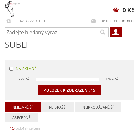
0 Kč
hebron@centrum.cz
(+420) 722 911 910
SUBLI
NA SKLADĚ
207
Kč
1472
Kč
POLOŽEK K ZOBRAZENÍ:
15
NEJLEVNĚJŠÍ
NEJDRAŽŠÍ
NEJPRODÁVANĚJŠÍ
ABECEDNĚ
15
položek celkem