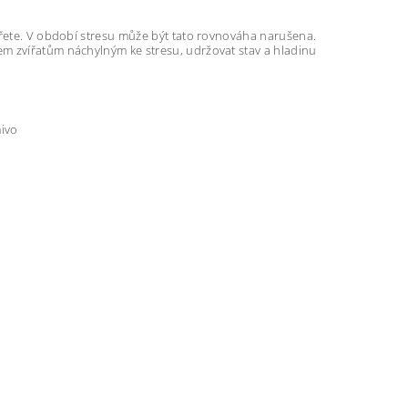
ířete. V období stresu může být tato rovnováha narušena.
m zvířatům náchylným ke stresu, udržovat stav a hladinu
mivo