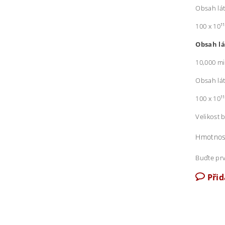
Obsah lát
100 x 10¹
Obsah lá
10,000 mi
Obsah lát
100 x 10¹
Velikost 
Hmotnos
Buďte prv
Při