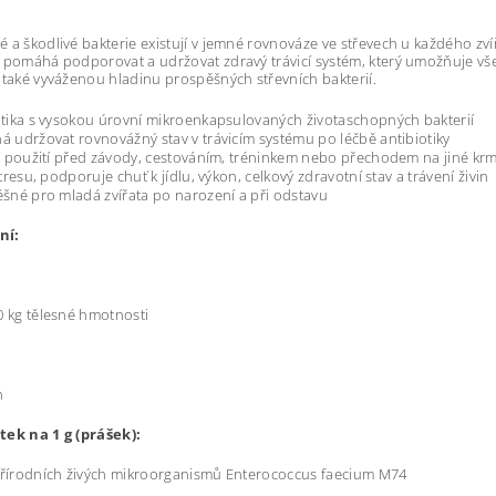
 a škodlivé bakterie existují v jemné rovnováze ve střevech u každého zv
 pomáhá podporovat a udržovat zdravý trávicí systém, který umožňuje vše
 také vyváženou hladinu prospěšných střevních bakterií.
tika s vysokou úrovní mikroenkapsulovaných životaschopných bakterií
 udržovat rovnovážný stav v trávicím systému po léčbě antibiotiky
í použití před závody, cestováním, tréninkem nebo přechodem na jiné kr
tresu, podporuje chuť k jídlu, výkon, celkový zdravotní stav a trávení živin
šné pro mladá zvířata po narození a při odstavu
ní:
0 kg tělesné hmotnosti
n
tek na 1 g (prášek):
přírodních živých mikroorganismů Enterococcus faecium M74