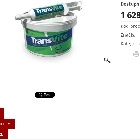
Dostupn
1 62
Kód pro
Značka
Kategori
ETRY
ZE