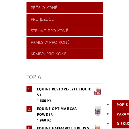
PÉČE O KONĚ
PRO JEZDCE
STELIVO PRO KONĚ
PAMLSKY PRO KONĚ
KRMIVA PRO KONĚ
TOP 6
EQUINE RESTORE-LYTE LIQUID
5 L
1 680 Kč
POPIS
EQUINE OPTIMA BCAA
PARAM
POWDER
1 960 Kč
DISKU
EQUINE HAEMAVITE B PLUS 5