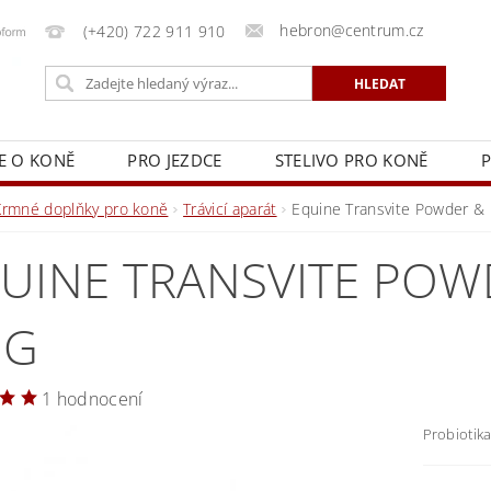
hebron@centrum.cz
(+420) 722 911 910
E O KONĚ
PRO JEZDCE
STELIVO PRO KONĚ
P
KY
NAPIŠTE NÁM
KONTAKTY
REKLAMAČNÍ Ř
Krmné doplňky pro koně
Trávicí aparát
Equine Transvite Powder & 
UINE TRANSVITE POWD
 G
1 hodnocení
Probiotik