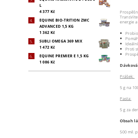
L
4 377 Kč
Prospěšné
TransVite
EQUINE BIO-TRITION ZMC
energie a
ADVANCED 1,5 KG
1 362 Kč
Probio
Pomáhá
SUBLI OMEGA 369 MIX
Ideáln
1 472 Kč
Proti s
Prospě
EQUINE PREMIER E 1,5 KG
1 086 Kč
Dávková
Prášek:
5 g na 10
Pasta:
5 g za de
Obsah lá
500 mil. 