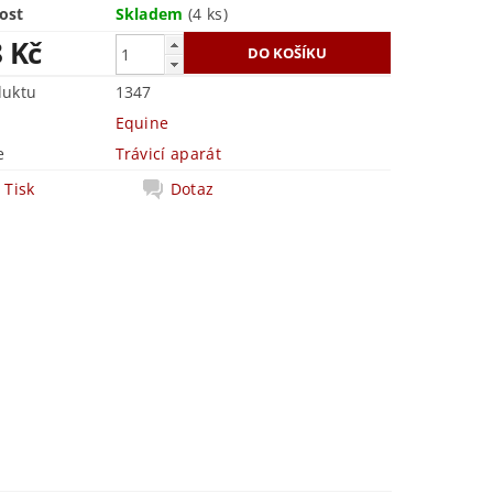
ost
Skladem
(4 ks)
8 Kč
duktu
1347
Equine
e
Trávicí aparát
Tisk
Dotaz