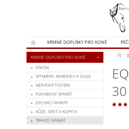
KRMNÉ DOPLŇKY PRO KONĚ
PÉČ
KRMIVA PRO KONĚ
OBCHODNÍ PODMÍN
KRMNÉ DOPLŇKY PRO KONĚ
VÝKON
EQ
VITAMÍNY, MINERÁLY A OLEJE
NERVOVÝ SYSTÉM
30
POHYBOVÝ APARÁT
DÝCHACÍ APARÁT
KŮŽE, SRST A KOPYTA
TRÁVICÍ APARÁT