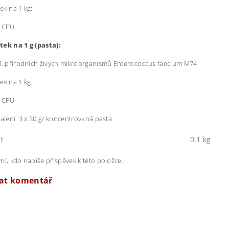
ek na 1 kg:
¹ CFU
tek na 1 g (pasta):
l. přírodních živých mikroorganismů Enterococcus faecium M74
ek na 1 kg:
¹ CFU
balení: 3 x 30 g/ koncentrovaná pasta
t
0.1 kg
ní, kdo napíše příspěvek k této položce.
dat komentář