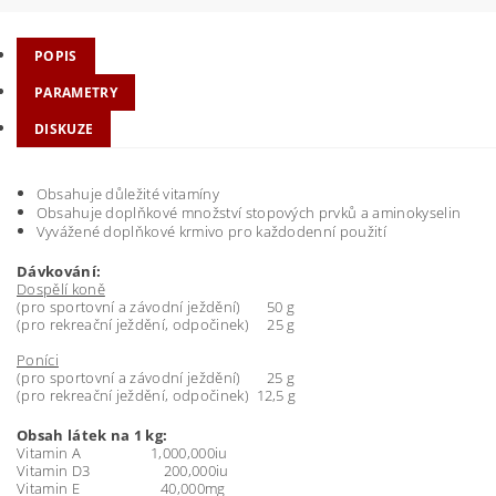
POPIS
PARAMETRY
DISKUZE
Obsahuje důležité vitamíny
Obsahuje doplňkové množství stopových prvků a aminokyselin
Vyvážené doplňkové krmivo pro každodenní použití
Dávkování:
Dospělí koně
(pro sportovní a závodní ježdění) 50 g
(pro rekreační ježdění, odpočinek) 25 g
Poníci
(pro sportovní a závodní ježdění) 25 g
(pro rekreační ježdění, odpočinek) 12,5 g
Obsah látek na 1 kg:
Vitamin A 1,000,000iu
Vitamin D3 200,000iu
Vitamin E 40,000mg