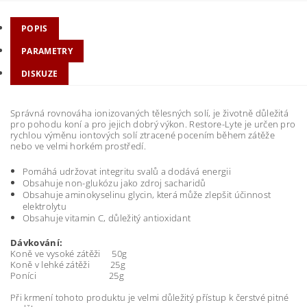
POPIS
PARAMETRY
DISKUZE
Správná rovnováha ionizovaných tělesných solí, je životně důležitá
pro pohodu koní a pro jejich dobrý výkon. Restore-Lyte je určen pro
rychlou výměnu iontových solí ztracené pocením během zátěže
nebo ve velmi horkém prostředí.
Pomáhá udržovat integritu svalů a dodává energii
Obsahuje non-glukózu jako zdroj sacharidů
Obsahuje aminokyselinu glycin, která může zlepšit účinnost
elektrolytu
Obsahuje vitamin C, důležitý antioxidant
Dávkování:
Koně ve vysoké zátěži 50g
Koně v lehké zátěži 25g
Poníci 25g
Při krmení tohoto produktu je velmi důležitý přístup k čerstvé pitné