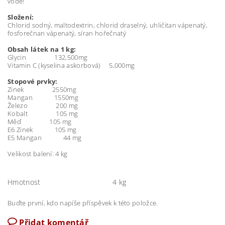
vodě!
Složení:
Chlorid sodný, maltodextrin, chlorid draselný, uhličitan vápenatý,
fosforečnan vápenatý, síran hořečnatý
Obsah látek na 1 kg:
Glycin 132,500mg
Vitamin C (kyselina askorbová) 5,000mg
Stopové prvky:
Zinek 2550mg
Mangan 1550mg
Železo 200 mg
Kobalt 105 mg
Měď 105 mg
E6 Zinek 105 mg
E5 Mangan 44 mg
Velikost balení: 4 kg
Hmotnost
4 kg
Buďte první, kdo napíše příspěvek k této položce.
Přidat komentář