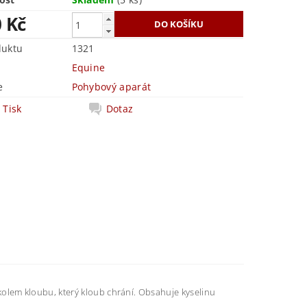
0 Kč
duktu
1321
Equine
e
Pohybový aparát
Tisk
Dotaz
 " kolem kloubu, který kloub chrání. Obsahuje kyselinu