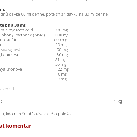
ní:
 dnů dávka 60 ml denně, poté snížit dávku na 30 ml denně.
tek na 30 ml:
osamin hydrochlorid 5000 mg
Sulphonyl methane (MSM) 2000 mg
roitin sulfát 1000 mg
ylalanin 59 mg
ina asparagová 50 mg
ina glutamová 36 mg
rin 29 mg
ycin 26 mg
ina hyaluronová 22 mg
leucin 10 mg
ucin 10 mg
alení: 1 l
t
1 kg
ní, kdo napíše příspěvek k této položce.
dat komentář