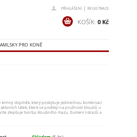
|
PŘIHLÁŠENÍ
REGISTRACE
KOŠÍK:
0 Kč
AMLSKY PRO KONĚ
ÁD
DOPRAVA
je krmný doplněk, který poskytuje jedinečnou kombinaci
 aktivních látek, které se podílejí na pružnosti kloubů u
iVite zlepšuje tvorbu kloubního mazu, tlumení nárazů a
ost
Skladem
(5 ks)