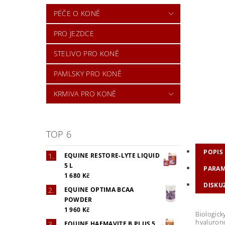
PÉČE O KONĚ
PRO JEZDCE
STELIVO PRO KONĚ
PAMLSKY PRO KONĚ
KRMIVA PRO KONĚ
TOP 6
POPIS
EQUINE RESTORE-LYTE LIQUID
5 L
PARAM
1 680 Kč
DISKU
EQUINE OPTIMA BCAA
POWDER
1 960 Kč
Biologick
hyalurono
EQUINE HAEMAVITE B PLUS 5