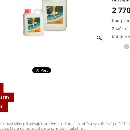
2 77
Kód pro
Značka
Kategori
ETRY
ZE
y aktivní látky přispívají, k udržení pružnosti kloubů a vytváří tzv."polštář
vou, která udržuje viskozitu synoviální tekutiny.