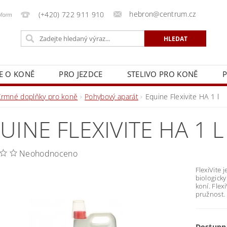
hebron@centrum.cz
(+420) 722 911 910
E O KONĚ
PRO JEZDCE
STELIVO PRO KONĚ
P
KY
NAPIŠTE NÁM
KONTAKTY
REKLAMAČNÍ Ř
Krmné doplňky pro koně
Pohybový aparát
Equine Flexivite HA 1 l
UINE FLEXIVITE HA 1 L
Neohodnoceno
FlexiVite 
biologicky
koní. Flex
pružnost.
Dostupn