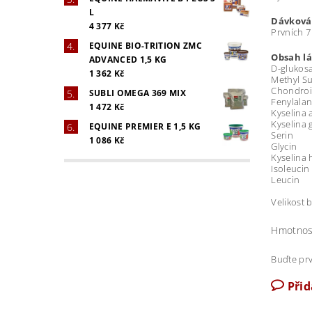
L
Dávková
4 377 Kč
Prvních 7
EQUINE BIO-TRITION ZMC
Obsah lá
ADVANCED 1,5 KG
D-gluk
1 362 Kč
Methyl 
Chond
SUBLI OMEGA 369 MIX
Fen
1 472 Kč
Kysel
Kysel
EQUINE PREMIER E 1,5 KG
Se
1 086 Kč
Gl
Kysel
Iso
Le
Velikost b
Hmotnos
Buďte prv
Při