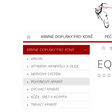
KRMNÉ DOPLŇKY PRO KONĚ
PÉČ
KRMIVA PRO KONĚ
OBCHODNÍ PODMÍN
KRMNÉ DOPLŇKY PRO KONĚ
VÝKON
EQ
VITAMÍNY, MINERÁLY A OLEJE
NERVOVÝ SYSTÉM
POHYBOVÝ APARÁT
DÝCHACÍ APARÁT
KŮŽE, SRST A KOPYTA
TRÁVICÍ APARÁT